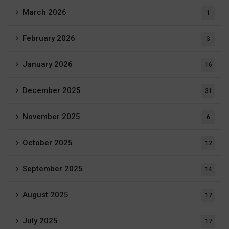
March 2026
1
February 2026
3
January 2026
16
December 2025
31
November 2025
6
October 2025
12
September 2025
14
August 2025
17
July 2025
17