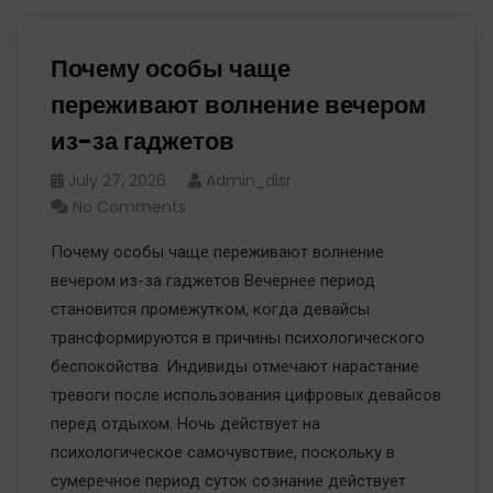
Почему особы чаще
переживают волнение вечером
из-за гаджетов
July 27, 2026
Admin_disr
No Comments
Почему особы чаще переживают волнение
вечером из-за гаджетов Вечернее период
становится промежутком, когда девайсы
трансформируются в причины психологического
беспокойства. Индивиды отмечают нарастание
тревоги после использования цифровых девайсов
перед отдыхом. Ночь действует на
психологическое самочувствие, поскольку в
сумеречное период суток сознание действует