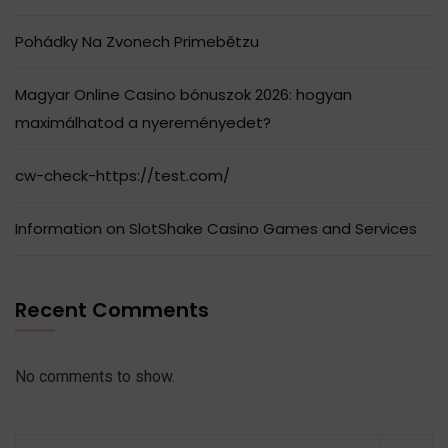
Pohádky Na Zvonech Primebětzu
Magyar Online Casino bónuszok 2026: hogyan
maximálhatod a nyereményedet?
cw-check-https://test.com/
Information on SlotShake Casino Games and Services
Recent Comments
No comments to show.