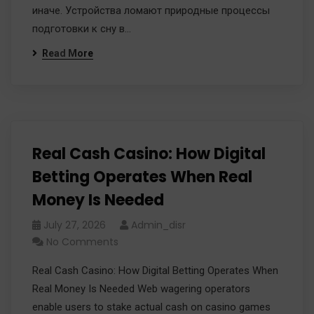
иначе. Устройства ломают природные процессы
подготовки к сну в…
Read More
Real Cash Casino: How Digital
Betting Operates When Real
Money Is Needed
July 27, 2026
Admin_disr
No Comments
Real Cash Casino: How Digital Betting Operates When
Real Money Is Needed Web wagering operators
enable users to stake actual cash on casino games