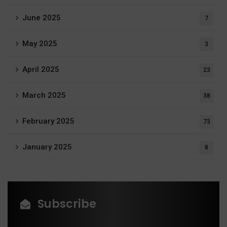
June 2025
7
May 2025
3
April 2025
23
March 2025
38
February 2025
73
January 2025
8
Subscribe