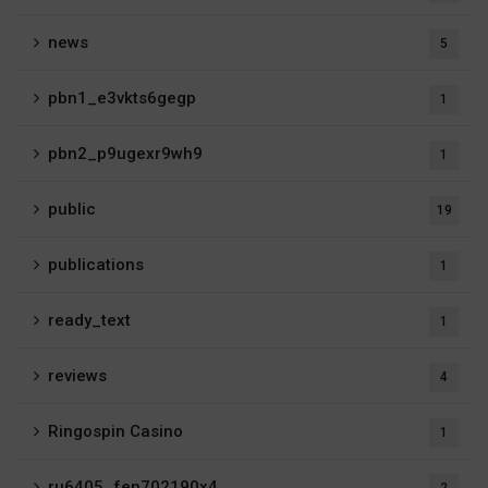
news
5
pbn1_e3vkts6gegp
1
pbn2_p9ugexr9wh9
1
public
19
publications
1
ready_text
1
reviews
4
Ringospin Casino
1
ru6405_fen702190x4