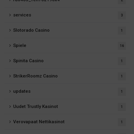
2
services
3
Slotorado Casino
1
Spiele
16
Spinita Casino
1
StrikerRoomz Casino
1
updates
1
Uudet Trustly Kasinot
1
Verovapaat Nettikasinot
1