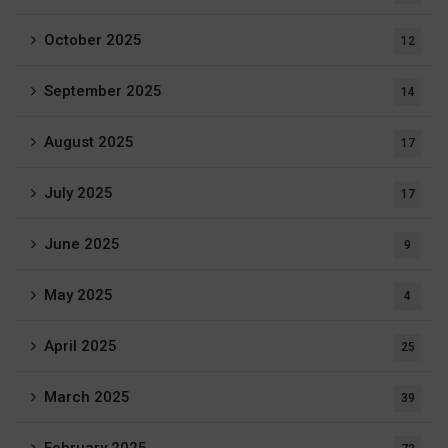
October 2025
12
September 2025
14
August 2025
17
July 2025
17
June 2025
9
May 2025
4
April 2025
25
March 2025
39