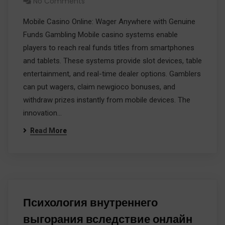
No Comments
Mobile Casino Online: Wager Anywhere with Genuine
Funds Gambling Mobile casino systems enable
players to reach real funds titles from smartphones
and tablets. These systems provide slot devices, table
entertainment, and real-time dealer options. Gamblers
can put wagers, claim newgioco bonuses, and
withdraw prizes instantly from mobile devices. The
innovation…
Read More
Психология внутреннего
выгорания вследствие онлайн