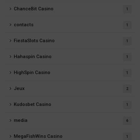
ChanceBit Casino
1
contacts
1
FiestaSlots Casino
1
Hahaspin Casino
1
HighSpin Casino
1
Jeux
2
Kudosbet Casino
1
media
6
MegaFishWins Casino
1